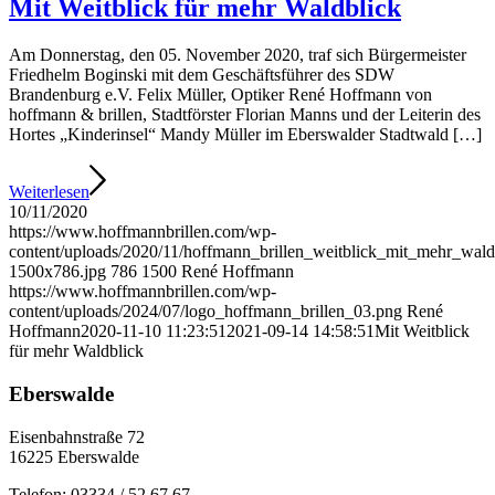
Mit Weitblick für mehr Waldblick
Am Donnerstag, den 05. November 2020, traf sich Bürgermeister
Friedhelm Boginski mit dem Geschäftsführer des SDW
Brandenburg e.V. Felix Müller, Optiker René Hoffmann von
hoffmann & brillen, Stadtförster Florian Manns und der Leiterin des
Hortes „Kinderinsel“ Mandy Müller im Eberswalder Stadtwald […]
Weiterlesen
10/11/2020
https://www.hoffmannbrillen.com/wp-
content/uploads/2020/11/hoffmann_brillen_weitblick_mit_mehr_wald
1500x786.jpg
786
1500
René Hoffmann
https://www.hoffmannbrillen.com/wp-
content/uploads/2024/07/logo_hoffmann_brillen_03.png
René
Hoffmann
2020-11-10 11:23:51
2021-09-14 14:58:51
Mit Weitblick
für mehr Waldblick
Eberswalde
Eisenbahnstraße 72
16225 Eberswalde
Telefon: 03334 / 52 67 67