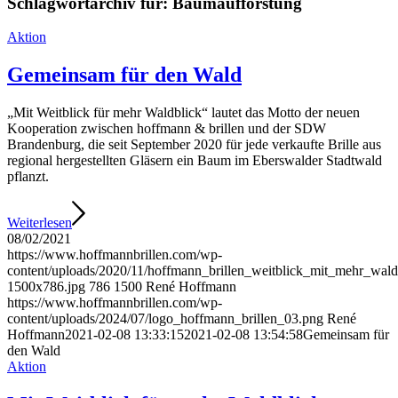
Schlagwortarchiv für:
Baumaufforstung
Aktion
Gemeinsam für den Wald
„Mit Weitblick für mehr Waldblick“ lautet das Motto der neuen
Kooperation zwischen hoffmann & brillen und der SDW
Brandenburg, die seit September 2020 für jede verkaufte Brille aus
regional hergestellten Gläsern ein Baum im Eberswalder Stadtwald
pflanzt.
Weiterlesen
08/02/2021
https://www.hoffmannbrillen.com/wp-
content/uploads/2020/11/hoffmann_brillen_weitblick_mit_mehr_wald
1500x786.jpg
786
1500
René Hoffmann
https://www.hoffmannbrillen.com/wp-
content/uploads/2024/07/logo_hoffmann_brillen_03.png
René
Hoffmann
2021-02-08 13:33:15
2021-02-08 13:54:58
Gemeinsam für
den Wald
Aktion