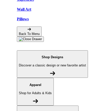
Wall Art
Pillows
Back To Menu
Shop Designs
Discover a classic design or new favorite artist
Apparel
Shop for Adults & Kids