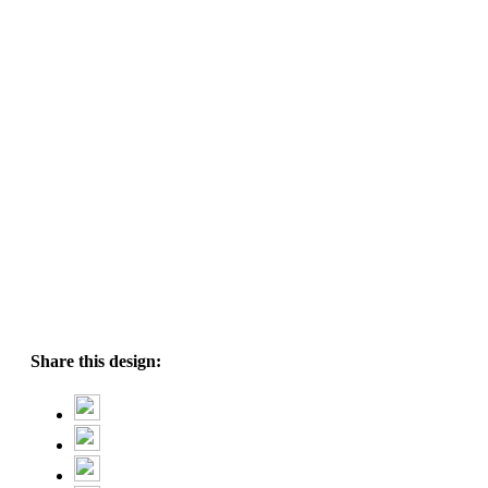
Share this design: