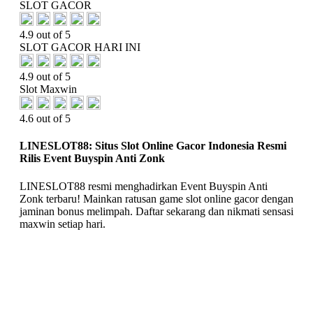
SLOT GACOR
4.9 out of 5
SLOT GACOR HARI INI
4.9 out of 5
Slot Maxwin
4.6 out of 5
LINESLOT88: Situs Slot Online Gacor Indonesia Resmi
Rilis Event Buyspin Anti Zonk
LINESLOT88 resmi menghadirkan Event Buyspin Anti
Zonk terbaru! Mainkan ratusan game slot online gacor dengan
jaminan bonus melimpah. Daftar sekarang dan nikmati sensasi
maxwin setiap hari.