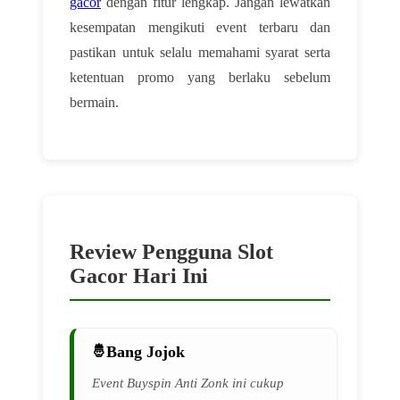
gacor
dengan fitur lengkap. Jangan lewatkan
kesempatan mengikuti event terbaru dan
pastikan untuk selalu memahami syarat serta
ketentuan promo yang berlaku sebelum
bermain.
Review Pengguna Slot
Gacor Hari Ini
Bang Jojok
Event Buyspin Anti Zonk ini cukup