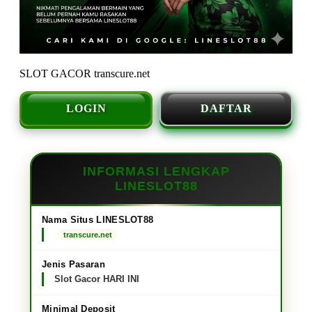
SLOT GACOR transcure.net
LOGIN
DAFTAR
INFORMASI LENGKAP
LINESLOT88
Nama Situs LINESLOT88
transcure.net
Jenis Pasaran
Slot Gacor HARI INI
Minimal Deposit