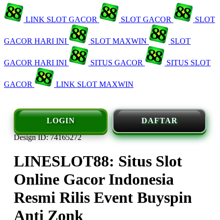
LINK SLOT GACOR
SLOT GACOR
SLOT
GACOR HARI INI
SLOT MAXWIN
SLOT
GACOR HARI INI
SITUS GACOR
SITUS SLOT
GACOR
LINK SLOT MAXWIN
LOGIN
DAFTAR
Design ID: 74165272
LINESLOT88: Situs Slot
Online Gacor Indonesia
Resmi Rilis Event Buyspin
Anti Zonk