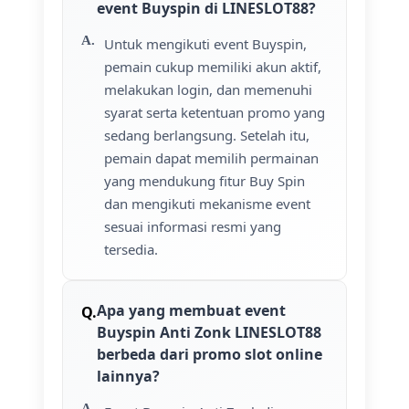
event Buyspin di LINESLOT88?
Untuk mengikuti event Buyspin,
pemain cukup memiliki akun aktif,
melakukan login, dan memenuhi
syarat serta ketentuan promo yang
sedang berlangsung. Setelah itu,
pemain dapat memilih permainan
yang mendukung fitur Buy Spin
dan mengikuti mekanisme event
sesuai informasi resmi yang
tersedia.
Apa yang membuat event
Buyspin Anti Zonk LINESLOT88
berbeda dari promo slot online
lainnya?