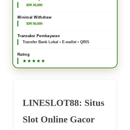
IDR 20,000
Minimal Withdraw
IDR 50,000
Transaksi Pembayaran
Transfer Bank Lokal • E-wallet • QRIS
Rating
LINESLOT88: Situs
Slot Online Gacor