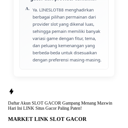
Ya. LINESLOT88 menghadirkan
berbagai pilihan permainan dari
provider slot yang dikenal luas,
sehingga pemain memiliki banyak
variasi game dengan fitur, tema,
dan peluang kemenangan yang
berbeda-beda untuk disesuaikan
dengan preferensi masing-masing.
Daftar Akun
SLOT GACOR
Gampang Menang Maxwin
Hari Ini
LINK Situs Gacor
Paling Paten!
MARKET LINK SLOT GACOR