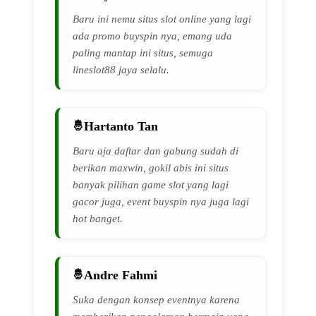
Baru ini nemu situs slot online yang lagi
ada promo buyspin nya, emang uda
paling mantap ini situs, semuga
lineslot88 jaya selalu.
Hartanto Tan
Baru aja daftar dan gabung sudah di
berikan maxwin, gokil abis ini situs
banyak pilihan game slot yang lagi
gacor juga, event buyspin nya juga lagi
hot banget.
Andre Fahmi
Suka dengan konsep eventnya karena