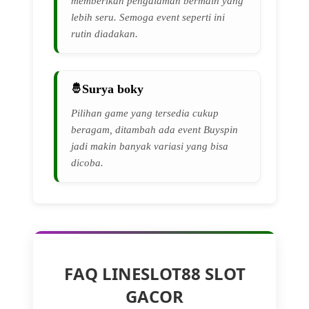
memberikan pengalaman bermain yang
lebih seru. Semoga event seperti ini
rutin diadakan.
Surya boky
Pilihan game yang tersedia cukup
beragam, ditambah ada event Buyspin
jadi makin banyak variasi yang bisa
dicoba.
FAQ LINESLOT88 SLOT
GACOR