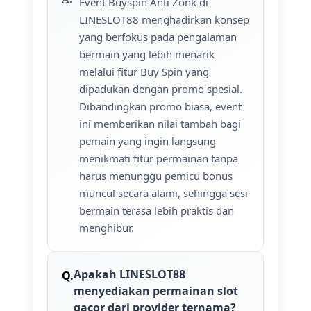
Event Buyspin Anti Zonk di
LINESLOT88 menghadirkan konsep
yang berfokus pada pengalaman
bermain yang lebih menarik
melalui fitur Buy Spin yang
dipadukan dengan promo spesial.
Dibandingkan promo biasa, event
ini memberikan nilai tambah bagi
pemain yang ingin langsung
menikmati fitur permainan tanpa
harus menunggu pemicu bonus
muncul secara alami, sehingga sesi
bermain terasa lebih praktis dan
menghibur.
Apakah LINESLOT88
menyediakan permainan slot
gacor dari provider ternama?