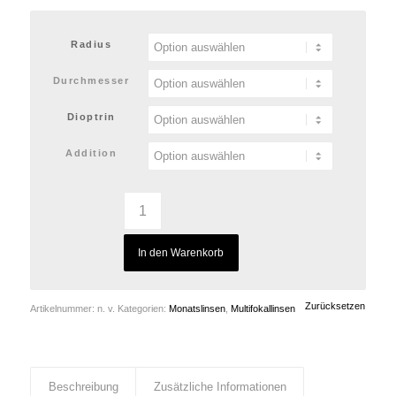
Radius
Durchmesser
Dioptrin
Addition
In den Warenkorb
Zurücksetzen
Artikelnummer:
n. v.
Kategorien:
Monatslinsen
,
Multifokallinsen
Beschreibung
Zusätzliche Informationen