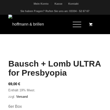
Mein Konto
Kasse
Kontakt
Sie haben Fragen? Rufen Sie uns an: 03334 - 52 67 67
Bausch + Lomb ULTRA
for Presbyopia
69,00
€
Enthält 19% Mwst.
zzgl.
Versand
6er Box