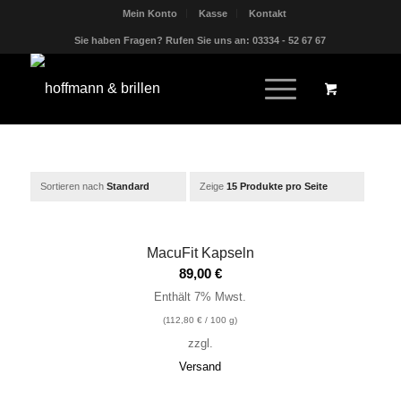
Mein Konto
Kasse
Kontakt
Sie haben Fragen? Rufen Sie uns an: 03334 - 52 67 67
Sortieren nach
Standard
Zeige
15 Produkte pro Seite
MacuFit Kapseln
89,00
€
Enthält 7% Mwst.
(
112,80
€
/ 100 g)
zzgl.
Versand