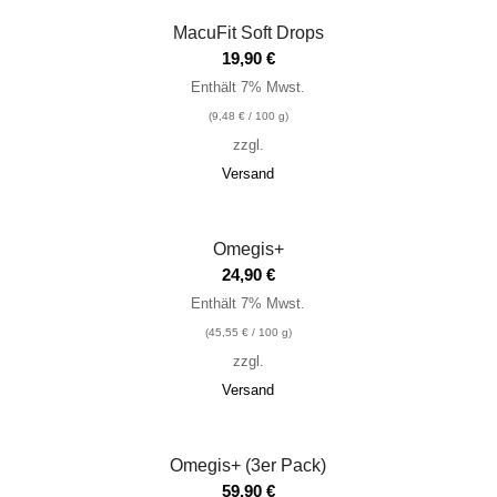
MacuFit Soft Drops
19,90
€
Enthält 7% Mwst.
(
9,48
€
/ 100 g)
zzgl.
Versand
Omegis+
24,90
€
Enthält 7% Mwst.
(
45,55
€
/ 100 g)
zzgl.
Versand
Omegis+ (3er Pack)
59,90
€