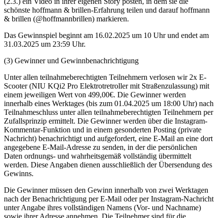
(2.3.) ein Video in ihrer eigenen Story posten, in dem sie die
schönste hoffmann & brillen-Erfahrung teilen und darauf hoffmann
& brillen (@hoffmannbrillen) markieren.
Das Gewinnspiel beginnt am 16.02.2025 um 10 Uhr und endet am
31.03.2025 um 23:59 Uhr.
(3) Gewinner und Gewinnbenachrichtigung
Unter allen teilnahmeberechtigten Teilnehmern verlosen wir 2x E-
Scooter (NIU KQi2 Pro Elektrotretroller mit Straßenzulassung) mit
einem jeweiligen Wert von 499,00€. Die Gewinner werden
innerhalb eines Werktages (bis zum 01.04.2025 um 18:00 Uhr) nach
Teilnahmeschluss unter allen teilnahmeberechtigten Teilnehmern per
Zufallsprinzip ermittelt. Die Gewinner werden über die Instagram-
Kommentar-Funktion und in einem gesonderten Posting (private
Nachricht) benachrichtigt und aufgefordert, eine E-Mail an eine dort
angegebene E-Mail-Adresse zu senden, in der die persönlichen
Daten ordnungs- und wahrheitsgemäß vollständig übermittelt
werden. Diese Angaben dienen ausschließlich der Übersendung des
Gewinns.
Die Gewinner müssen den Gewinn innerhalb von zwei Werktagen
nach der Benachrichtigung per E-Mail oder per Instagram-Nachricht
unter Angabe ihres vollständigen Namens (Vor- und Nachname)
sowie ihrer Adresse annehmen. Die Teilnehmer sind für die