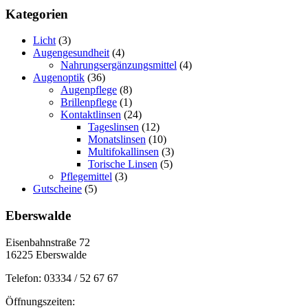
Kategorien
Licht
(3)
Augengesundheit
(4)
Nahrungsergänzungsmittel
(4)
Augenoptik
(36)
Augenpflege
(8)
Brillenpflege
(1)
Kontaktlinsen
(24)
Tageslinsen
(12)
Monatslinsen
(10)
Multifokallinsen
(3)
Torische Linsen
(5)
Pflegemittel
(3)
Gutscheine
(5)
Eberswalde
Eisenbahnstraße 72
16225 Eberswalde
Telefon: 03334 / 52 67 67
Öffnungszeiten: