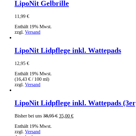
LipoNit Gelbrille
11,99
€
Enthält 19% Mwst.
zzgl.
Versand
LipoNit Lidpflege inkl. Wattepads
12,95
€
Enthält 19% Mwst.
(
16,43
€
/ 100 ml)
zzgl.
Versand
LipoNit Lidpflege inkl. Wattepads (3er
Ursprünglicher
Aktueller
Bisher bei uns
38,95
€
35,00
€
Preis
Preis
Enthält 19% Mwst.
war:
ist:
zzgl.
Versand
38,95 €
35,00 €.