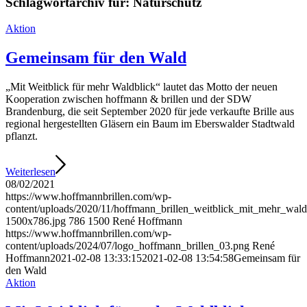
Schlagwortarchiv für:
Naturschutz
Aktion
Gemeinsam für den Wald
„Mit Weitblick für mehr Waldblick“ lautet das Motto der neuen
Kooperation zwischen hoffmann & brillen und der SDW
Brandenburg, die seit September 2020 für jede verkaufte Brille aus
regional hergestellten Gläsern ein Baum im Eberswalder Stadtwald
pflanzt.
Weiterlesen
08/02/2021
https://www.hoffmannbrillen.com/wp-
content/uploads/2020/11/hoffmann_brillen_weitblick_mit_mehr_wald
1500x786.jpg
786
1500
René Hoffmann
https://www.hoffmannbrillen.com/wp-
content/uploads/2024/07/logo_hoffmann_brillen_03.png
René
Hoffmann
2021-02-08 13:33:15
2021-02-08 13:54:58
Gemeinsam für
den Wald
Aktion