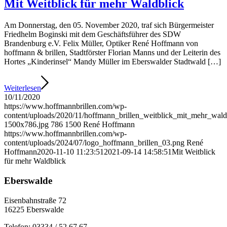
Mit Weitblick für mehr Waldblick
Am Donnerstag, den 05. November 2020, traf sich Bürgermeister
Friedhelm Boginski mit dem Geschäftsführer des SDW
Brandenburg e.V. Felix Müller, Optiker René Hoffmann von
hoffmann & brillen, Stadtförster Florian Manns und der Leiterin des
Hortes „Kinderinsel“ Mandy Müller im Eberswalder Stadtwald […]
Weiterlesen
10/11/2020
https://www.hoffmannbrillen.com/wp-
content/uploads/2020/11/hoffmann_brillen_weitblick_mit_mehr_wald
1500x786.jpg
786
1500
René Hoffmann
https://www.hoffmannbrillen.com/wp-
content/uploads/2024/07/logo_hoffmann_brillen_03.png
René
Hoffmann
2020-11-10 11:23:51
2021-09-14 14:58:51
Mit Weitblick
für mehr Waldblick
Eberswalde
Eisenbahnstraße 72
16225 Eberswalde
Telefon: 03334 / 52 67 67