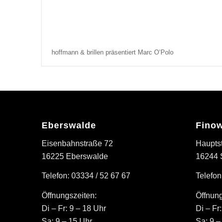
hoffmann & brillen präsentiert Marc O‘Polo
Eberswalde
Finow
Eisenbahnstraße 72
Haupts
16225 Eberswalde
16244 
Telefon: 03334 / 52 67 67
Telefon
Öffnungszeiten:
Öffnung
Di – Fr: 9 – 18 Uhr
Di – Fr
Sa: 9 – 15 Uhr
Sa: 9 –